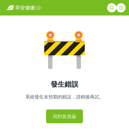
發生錯誤
系統發生未預期的錯誤，請稍後再試。
回到首頁