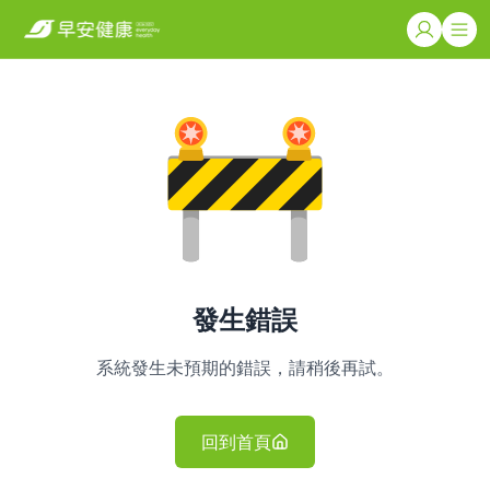
發生錯誤
系統發生未預期的錯誤，請稍後再試。
回到首頁