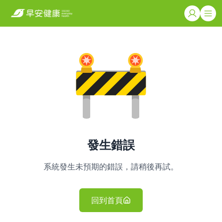
發生錯誤
系統發生未預期的錯誤，請稍後再試。
回到首頁