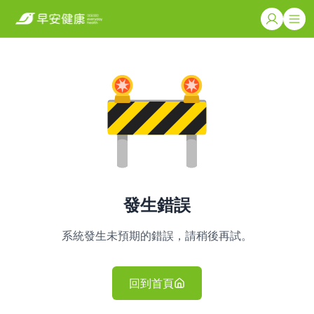
發生錯誤
系統發生未預期的錯誤，請稍後再試。
回到首頁