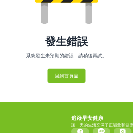
發生錯誤
系統發生未預期的錯誤，請稍後再試。
回到首頁
追蹤早安健康
讓一天的生活充滿了正能量和健