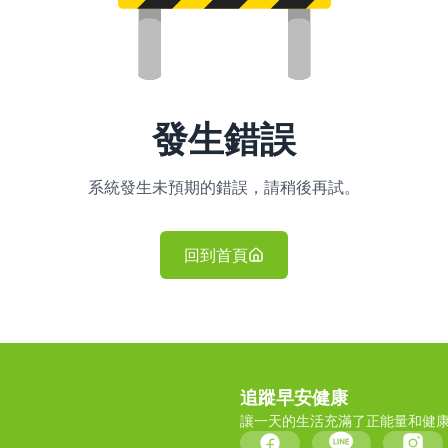
發生錯誤
系統發生未預期的錯誤，請稍後再試。
回到首頁
追蹤早安健康
讓一天的生活充滿了正能量和健