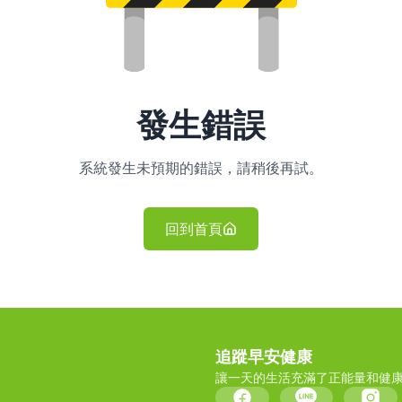
發生錯誤
系統發生未預期的錯誤，請稍後再試。
回到首頁
追蹤早安健康
讓一天的生活充滿了正能量和健