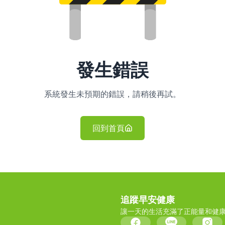
發生錯誤
系統發生未預期的錯誤，請稍後再試。
回到首頁
追蹤早安健康
讓一天的生活充滿了正能量和健