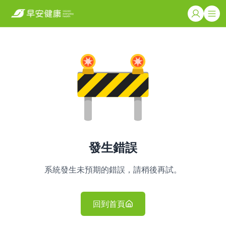
發生錯誤
系統發生未預期的錯誤，請稍後再試。
回到首頁