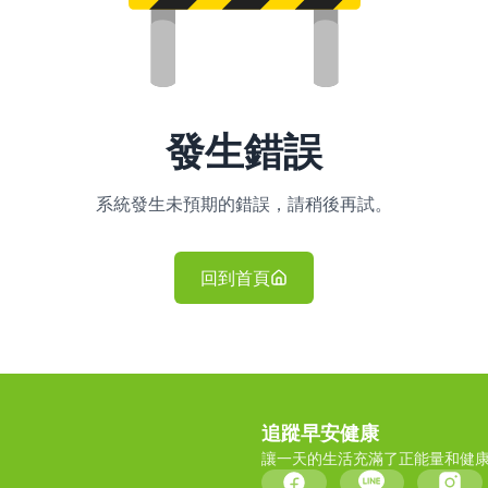
發生錯誤
系統發生未預期的錯誤，請稍後再試。
回到首頁
追蹤早安健康
讓一天的生活充滿了正能量和健