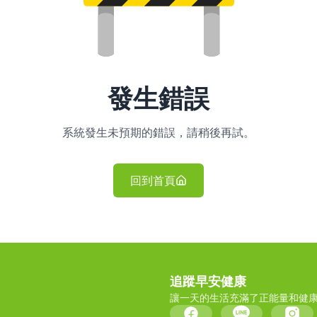
發生錯誤
系統發生未預期的錯誤，請稍後再試。
回到首頁
追蹤早安健康
讓一天的生活充滿了正能量和健