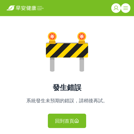
發生錯誤
系統發生未預期的錯誤，請稍後再試。
回到首頁