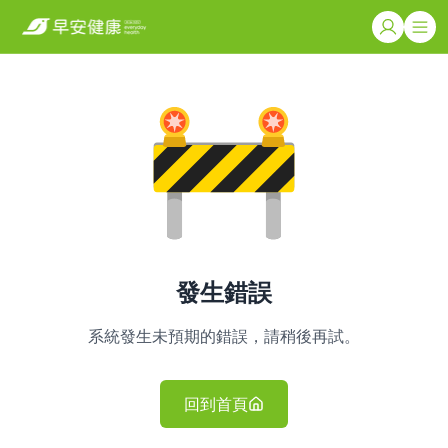
發生錯誤
系統發生未預期的錯誤，請稍後再試。
回到首頁