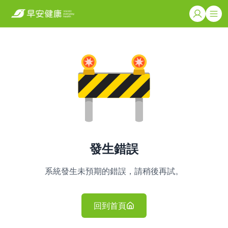
發生錯誤
系統發生未預期的錯誤，請稍後再試。
回到首頁