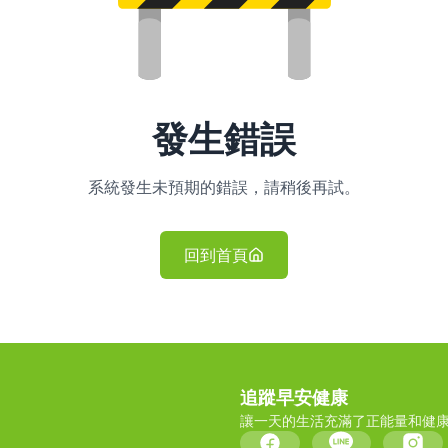
發生錯誤
系統發生未預期的錯誤，請稍後再試。
回到首頁
追蹤早安健康
讓一天的生活充滿了正能量和健