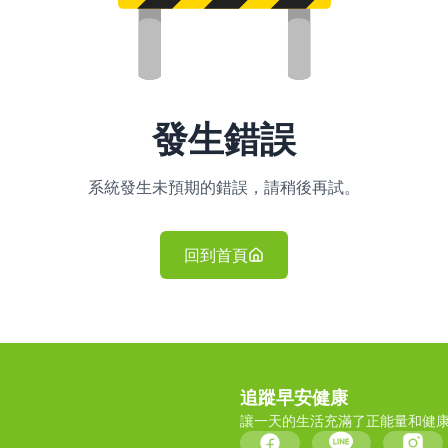
發生錯誤
系統發生未預期的錯誤，請稍後再試。
回到首頁
追蹤早安健康
讓一天的生活充滿了正能量和健