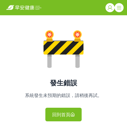
發生錯誤
系統發生未預期的錯誤，請稍後再試。
回到首頁