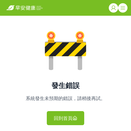
發生錯誤
系統發生未預期的錯誤，請稍後再試。
回到首頁