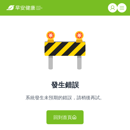
發生錯誤
系統發生未預期的錯誤，請稍後再試。
回到首頁