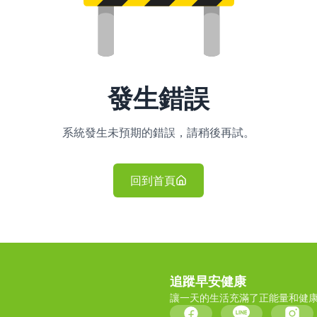
發生錯誤
系統發生未預期的錯誤，請稍後再試。
回到首頁
追蹤早安健康
讓一天的生活充滿了正能量和健