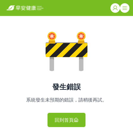
發生錯誤
系統發生未預期的錯誤，請稍後再試。
回到首頁