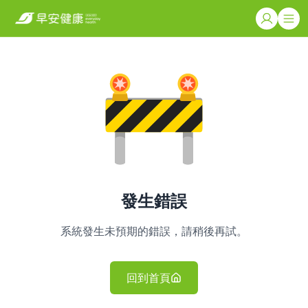
發生錯誤
系統發生未預期的錯誤，請稍後再試。
回到首頁