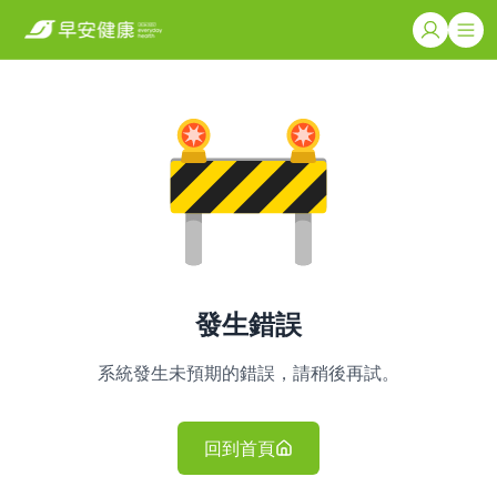
發生錯誤
系統發生未預期的錯誤，請稍後再試。
回到首頁