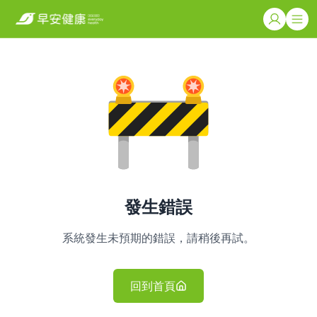
發生錯誤
系統發生未預期的錯誤，請稍後再試。
回到首頁