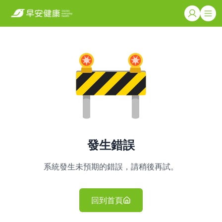
發生錯誤
系統發生未預期的錯誤，請稍後再試。
回到首頁