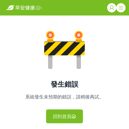
發生錯誤
系統發生未預期的錯誤，請稍後再試。
回到首頁