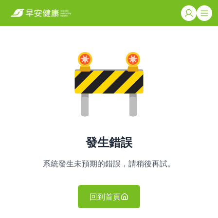
發生錯誤
系統發生未預期的錯誤，請稍後再試。
回到首頁