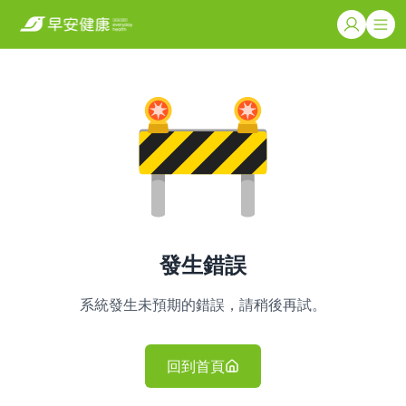
發生錯誤
系統發生未預期的錯誤，請稍後再試。
回到首頁