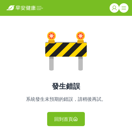
發生錯誤
系統發生未預期的錯誤，請稍後再試。
回到首頁