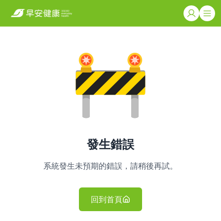
發生錯誤
系統發生未預期的錯誤，請稍後再試。
回到首頁