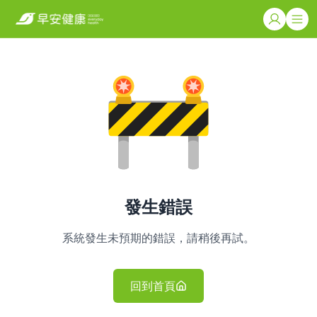
發生錯誤
系統發生未預期的錯誤，請稍後再試。
回到首頁