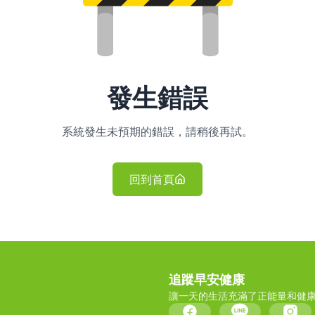
發生錯誤
系統發生未預期的錯誤，請稍後再試。
回到首頁
追蹤早安健康
讓一天的生活充滿了正能量和健