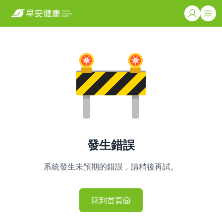
發生錯誤
系統發生未預期的錯誤，請稍後再試。
回到首頁