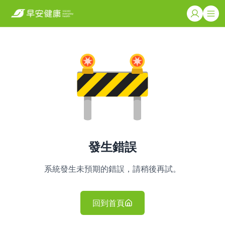
發生錯誤
系統發生未預期的錯誤，請稍後再試。
回到首頁