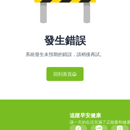
發生錯誤
系統發生未預期的錯誤，請稍後再試。
回到首頁
追蹤早安健康
讓一天的生活充滿了正能量和健