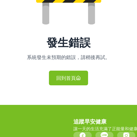
發生錯誤
系統發生未預期的錯誤，請稍後再試。
回到首頁
追蹤早安健康
讓一天的生活充滿了正能量和健