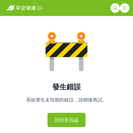
發生錯誤
系統發生未預期的錯誤，請稍後再試。
回到首頁