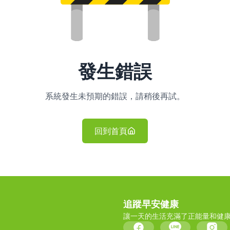
發生錯誤
系統發生未預期的錯誤，請稍後再試。
回到首頁
追蹤早安健康
讓一天的生活充滿了正能量和健