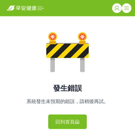
發生錯誤
系統發生未預期的錯誤，請稍後再試。
回到首頁