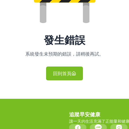
發生錯誤
系統發生未預期的錯誤，請稍後再試。
回到首頁
追蹤早安健康
讓一天的生活充滿了正能量和健