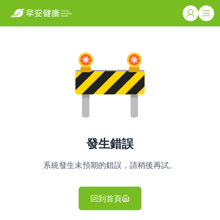
發生錯誤
系統發生未預期的錯誤，請稍後再試。
回到首頁