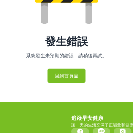
發生錯誤
系統發生未預期的錯誤，請稍後再試。
回到首頁
追蹤早安健康
讓一天的生活充滿了正能量和健