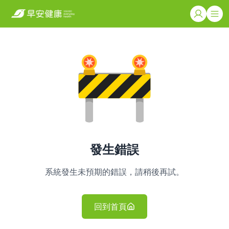
發生錯誤
系統發生未預期的錯誤，請稍後再試。
回到首頁