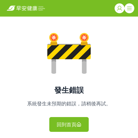
發生錯誤
系統發生未預期的錯誤，請稍後再試。
回到首頁