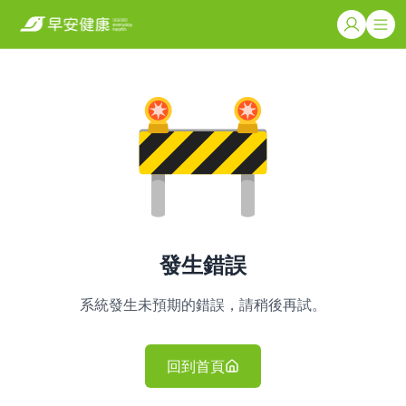
發生錯誤
系統發生未預期的錯誤，請稍後再試。
回到首頁