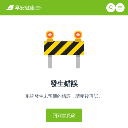
發生錯誤
系統發生未預期的錯誤，請稍後再試。
回到首頁