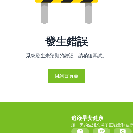
發生錯誤
系統發生未預期的錯誤，請稍後再試。
回到首頁
追蹤早安健康
讓一天的生活充滿了正能量和健