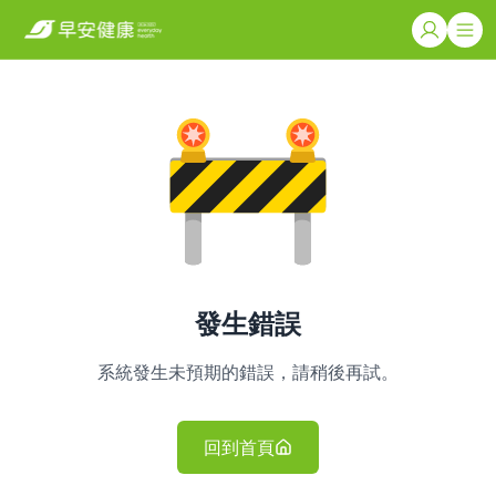
發生錯誤
系統發生未預期的錯誤，請稍後再試。
回到首頁