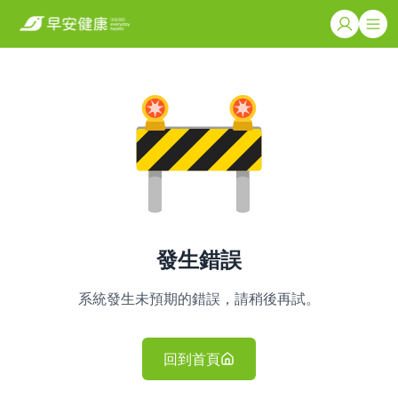
發生錯誤
系統發生未預期的錯誤，請稍後再試。
回到首頁