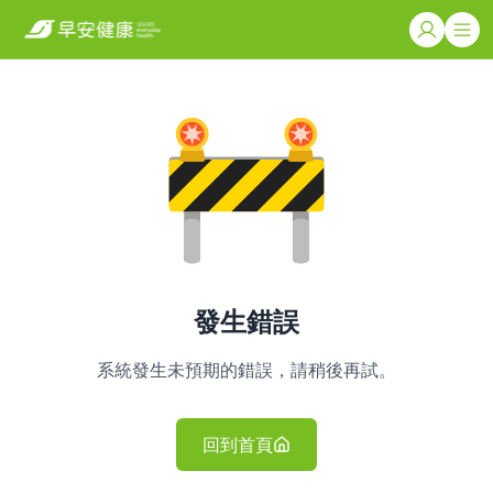
發生錯誤
系統發生未預期的錯誤，請稍後再試。
回到首頁